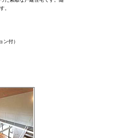
す。
ション付）