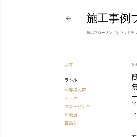
施工事例
無垢フローリングとウッドデ
共有
9月
ラベル
お客様の声
チーク
平
フローリング
し
床暖房
直貼り
左