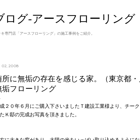
スキップしてメイン コンテンツに移動
ブログ‐アースフローリング
ッキ専門店「アースフローリング」の施工事例をご紹介。
 02, 2008
随所に無垢の存在を感じる家。（東京都・戸
無垢フローリング
成２０年６月にご購入下さいましたＴ建設工業様より、チーク
たＫ邸の完成お写真を頂きました。
右に大きな窓があり、太陽の光をいっぱい取り込めるようにな