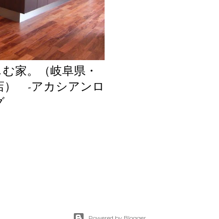
しむ家。（岐阜県・
店） -アカシアンロ
グ
Powered by Blogger