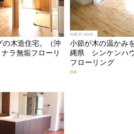
10月 21, 2009
グの木造住宅。（沖
小節が木の温かみ
－ナラ無垢フローリ
縄県 シンケンハウ
フローリング
共有