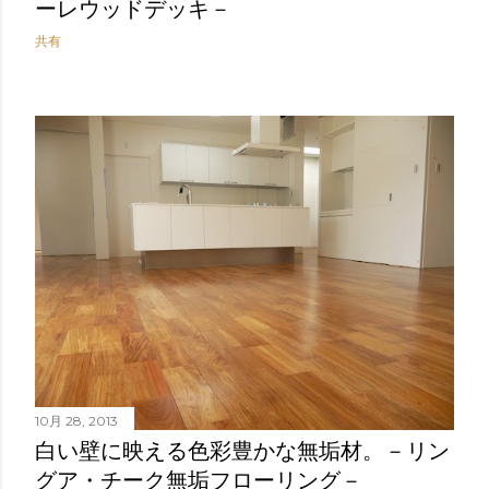
ーレウッドデッキ－
共有
10月 28, 2013
白い壁に映える色彩豊かな無垢材。－リン
グア・チーク無垢フローリング－