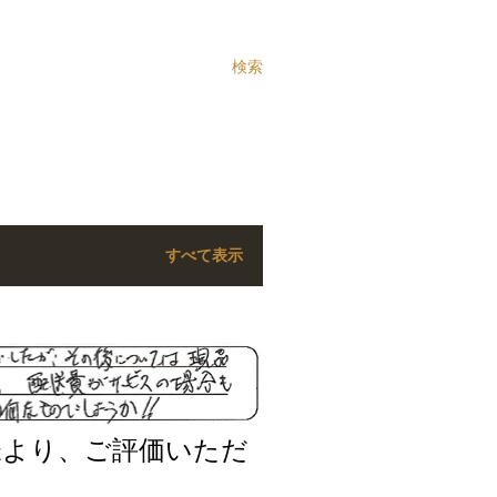
検索
すべて表示
様より、ご評価いただ