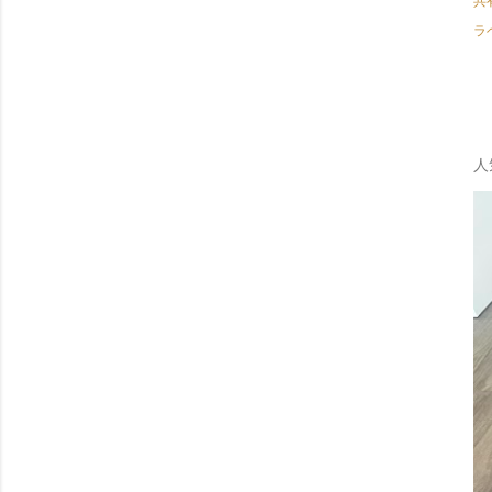
共
ラ
人