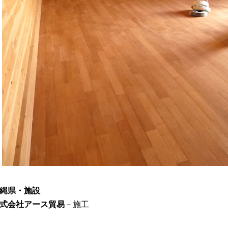
縄県・施設
式会社アース貿易
－施工