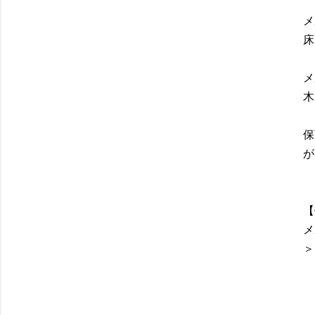
メ
床
メ
木
保
が
【
メ