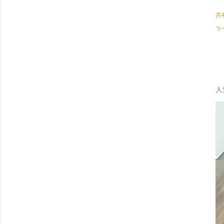
共
ラ
人