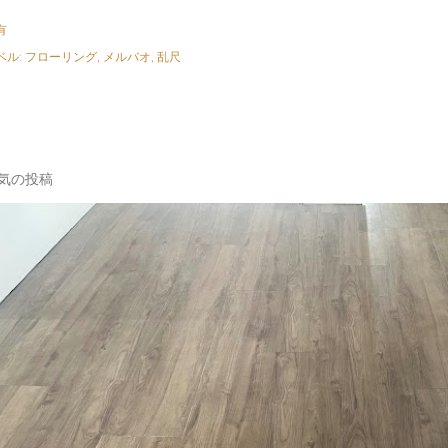
有
ベル:
フローリング
メルバオ
乱尺
気の投稿