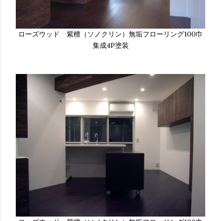
ローズウッド 紫檀（ソノクリン）無垢フローリング100巾
集成4P塗装