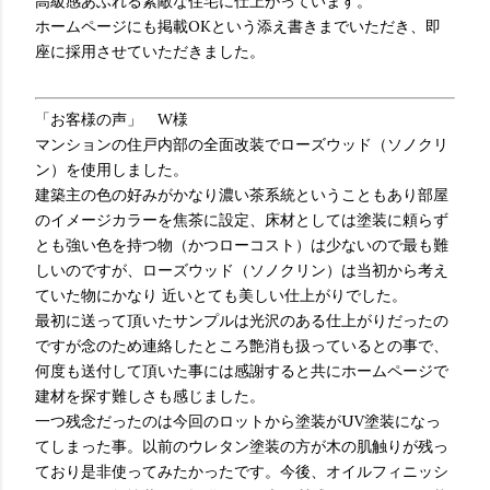
高級感あふれる素敵な住宅に仕上がっています。
ホームページにも掲載OKという添え書きまでいただき、即
座に採用させていただきました。
「お客様の声」 W様
マンションの住戸内部の全面改装でローズウッド（ソノクリ
ン）を使用しました。
建築主の色の好みがかなり濃い茶系統ということもあり部屋
のイメージカラーを焦茶に設定、床材としては塗装に頼らず
とも強い色を持つ物（かつローコスト）は少ないので最も難
しいのですが、ローズウッド（ソノクリン）は当初から考え
ていた物にかなり 近いとても美しい仕上がりでした。
最初に送って頂いたサンプルは光沢のある仕上がりだったの
ですが念のため連絡したところ艶消も扱っているとの事で、
何度も送付して頂いた事には感謝すると共にホームページで
建材を探す難しさも感じました。
一つ残念だったのは今回のロットから塗装がUV塗装になっ
てしまった事。以前のウレタン塗装の方が木の肌触りが残っ
ており是非使ってみたかったです。今後、オイルフィニッシ